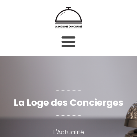
ACCUEIL
LE BUREAU
LES MEMBRES
La Loge des Concierges
LA CHARTE
LE BULLETIN D'ADHÉSION
L'Actualité